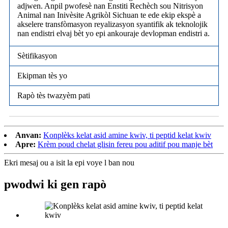
adjwen. Anpil pwofesè nan Enstiti Rechèch sou Nitrisyon
Animal nan Inivèsite Agrikòl Sichuan te ede ekip ekspè a
akselere transfòmasyon reyalizasyon syantifik ak teknolojik
nan endistri elvaj bèt yo epi ankouraje devlopman endistri a.
Sètifikasyon
Ekipman tès yo
Rapò tès twazyèm pati
Anvan:
Konplèks kelat asid amine kwiv, ti peptid kelat kwiv
Apre:
Krèm poud chelat glisin fereu pou aditif pou manje bèt
Ekri mesaj ou a isit la epi voye l ban nou
pwodwi ki gen rapò