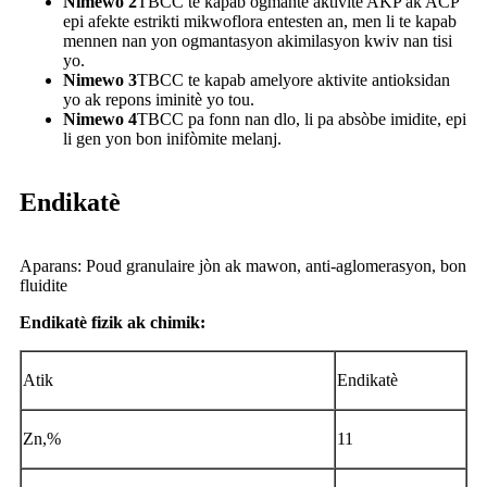
Nimewo 2
TBCC te kapab ogmante aktivite AKP ak ACP
epi afekte estrikti mikwoflora entesten an, men li te kapab
mennen nan yon ogmantasyon akimilasyon kwiv nan tisi
yo.
Nimewo 3
TBCC te kapab amelyore aktivite antioksidan
yo ak repons iminitè yo tou.
Nimewo 4
TBCC pa fonn nan dlo, li pa absòbe imidite, epi
li gen yon bon inifòmite melanj.
Endikatè
Aparans: Poud granulaire jòn ak mawon, anti-aglomerasyon, bon
fluidite
Endikatè fizik ak chimik:
Atik
Endikatè
Zn,%
11