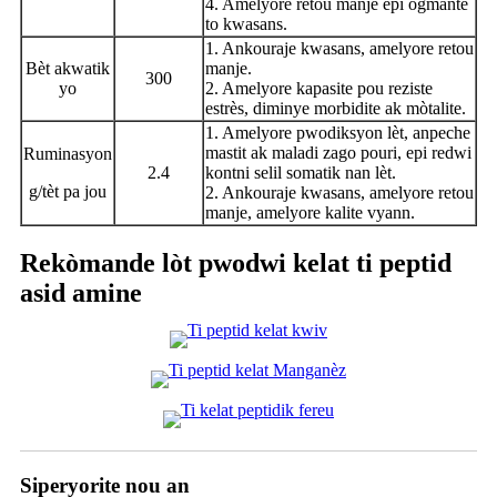
4. Amelyore retou manje epi ogmante
to kwasans.
1. Ankouraje kwasans, amelyore retou
Bèt akwatik
manje.
300
yo
2. Amelyore kapasite pou reziste
estrès, diminye morbidite ak mòtalite.
1. Amelyore pwodiksyon lèt, anpeche
mastit ak maladi zago pouri, epi redwi
Ruminasyon
2.4
kontni selil somatik nan lèt.
g/tèt pa jou
2. Ankouraje kwasans, amelyore retou
manje, amelyore kalite vyann.
Rekòmande lòt pwodwi kelat ti peptid
asid amine
Siperyorite nou an