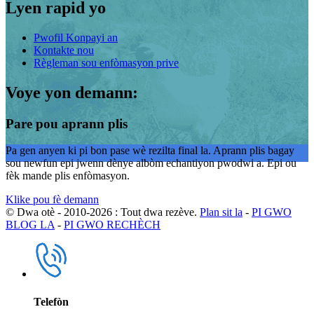
Lyen rapid yo
Pwofil Konpayi an
Kontakte nou
Règleman sou enfòmasyon prive
Voye yon demann:
Pare pou aprann plis
Pa gen anyen ki pi bon pase wè rezilta final la. Aprann plis bagay
sou newfun epi jwenn dènye albòm echantiyon pwodwi a. Epi ou
fèk mande plis enfòmasyon.
Klike pou fè demann
© Dwa otè - 2010-2026 : Tout dwa rezève.
Plan sit la
-
PI GWO
BLOG LA
-
PI GWO RECHÈCH
Telefòn