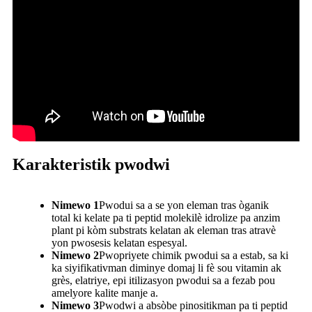
Karakteristik pwodwi
Nimewo 1
Pwodui sa a se yon eleman tras òganik
total ki kelate pa ti peptid molekilè idrolize pa anzim
plant pi kòm substrats kelatan ak eleman tras atravè
yon pwosesis kelatan espesyal.
Nimewo 2
Pwopriyete chimik pwodui sa a estab, sa ki
ka siyifikativman diminye domaj li fè sou vitamin ak
grès, elatriye, epi itilizasyon pwodui sa a fezab pou
amelyore kalite manje a.
Nimewo 3
Pwodwi a absòbe pinositikman pa ti peptid