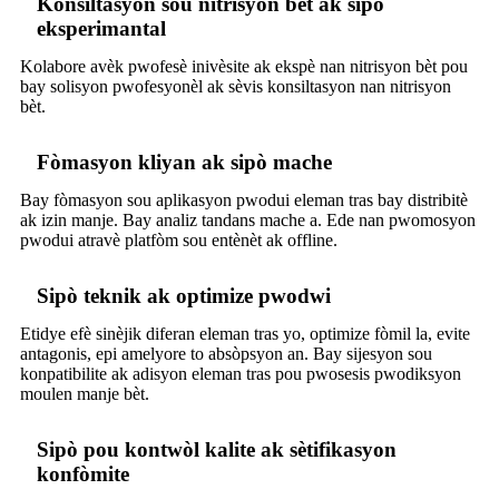
Konsiltasyon sou nitrisyon bèt ak sipò
eksperimantal
Kolabore avèk pwofesè inivèsite ak ekspè nan nitrisyon bèt pou
bay solisyon pwofesyonèl ak sèvis konsiltasyon nan nitrisyon
bèt.
Fòmasyon kliyan ak sipò mache
Bay fòmasyon sou aplikasyon pwodui eleman tras bay distribitè
ak izin manje. Bay analiz tandans mache a. Ede nan pwomosyon
pwodui atravè platfòm sou entènèt ak offline.
Sipò teknik ak optimize pwodwi
Etidye efè sinèjik diferan eleman tras yo, optimize fòmil la, evite
antagonis, epi amelyore to absòpsyon an. Bay sijesyon sou
konpatibilite ak adisyon eleman tras pou pwosesis pwodiksyon
moulen manje bèt.
Sipò pou kontwòl kalite ak sètifikasyon
konfòmite