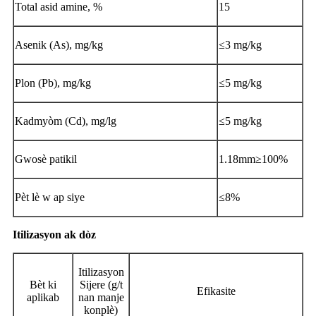
Total asid amine, %
15
Asenik (As), mg/kg
≤3 mg/kg
Plon (Pb), mg/kg
≤5 mg/kg
Kadmyòm (Cd), mg/lg
≤5 mg/kg
Gwosè patikil
1.18mm≥100%
Pèt lè w ap siye
≤8%
Itilizasyon ak dòz
Itilizasyon
Bèt ki
Sijere (g/t
Efikasite
aplikab
nan manje
konplè)