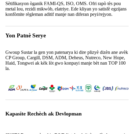
Sètifikasyon òganik FAMI-QS, ISO, OMS. Ofri rapò tès pou
metal lou, rezidi mikwòb, elatriye. Ede kliyan yo satisfè egzijans
konfòmite règleman aditif manje nan diferan peyi/rejyon.
Yon Patnè Serye
Gwoup Sustar la gen yon patenarya ki dire plizyè dizèn ane avèk
CP Group, Cargill, DSM, ADM, Deheus, Nutreco, New Hope,
Haid, Tongwei ak kèk lòt gwo konpayi manje bèt nan TOP 100
la.
Kapasite Rechèch ak Devlopman