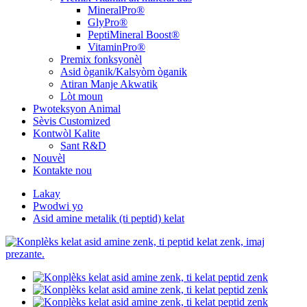
MineralPro®
GlyPro®
PeptiMineral Boost®
VitaminPro®
Premix fonksyonèl
Asid òganik/Kalsyòm òganik
Atiran Manje Akwatik
Lòt moun
Pwoteksyon Animal
Sèvis Customized
Kontwòl Kalite
Sant R&D
Nouvèl
Kontakte nou
Lakay
Pwodwi yo
Asid amine metalik (ti peptid) kelat