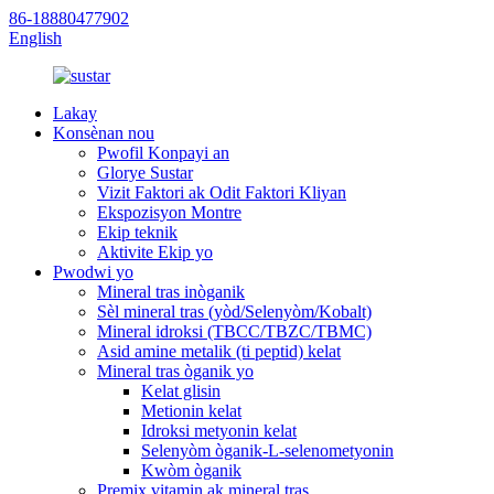
86-18880477902
English
Lakay
Konsènan nou
Pwofil Konpayi an
Glorye Sustar
Vizit Faktori ak Odit Faktori Kliyan
Ekspozisyon Montre
Ekip teknik
Aktivite Ekip yo
Pwodwi yo
Mineral tras inòganik
Sèl mineral tras (yòd/Selenyòm/Kobalt)
Mineral idroksi (TBCC/TBZC/TBMC)
Asid amine metalik (ti peptid) kelat
Mineral tras òganik yo
Kelat glisin
Metionin kelat
Idroksi metyonin kelat
Selenyòm òganik-L-selenometyonin
Kwòm òganik
Premix vitamin ak mineral tras