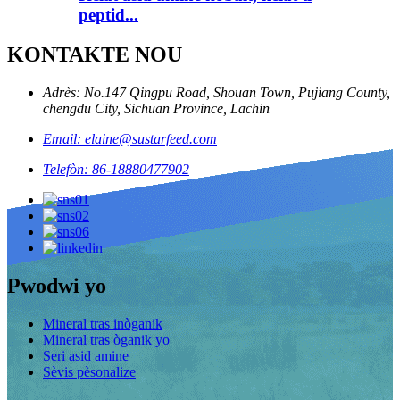
peptid...
KONTAKTE NOU
Adrès: No.147 Qingpu Road, Shouan Town, Pujiang County,
chengdu City, Sichuan Province, Lachin
Email: elaine@sustarfeed.com
Telefòn: 86-18880477902
Pwodwi yo
Mineral tras inòganik
Mineral tras òganik yo
Seri asid amine
Sèvis pèsonalize