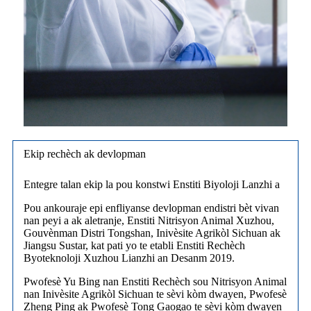
Ekip rechèch ak devlopman
Entegre talan ekip la pou konstwi Enstiti Biyoloji Lanzhi a
Pou ankouraje epi enfliyanse devlopman endistri bèt vivan
nan peyi a ak aletranje, Enstiti Nitrisyon Animal Xuzhou,
Gouvènman Distri Tongshan, Inivèsite Agrikòl Sichuan ak
Jiangsu Sustar, kat pati yo te etabli Enstiti Rechèch
Byoteknoloji Xuzhou Lianzhi an Desanm 2019.
Pwofesè Yu Bing nan Enstiti Rechèch sou Nitrisyon Animal
nan Inivèsite Agrikòl Sichuan te sèvi kòm dwayen, Pwofesè
Zheng Ping ak Pwofesè Tong Gaogao te sèvi kòm dwayen