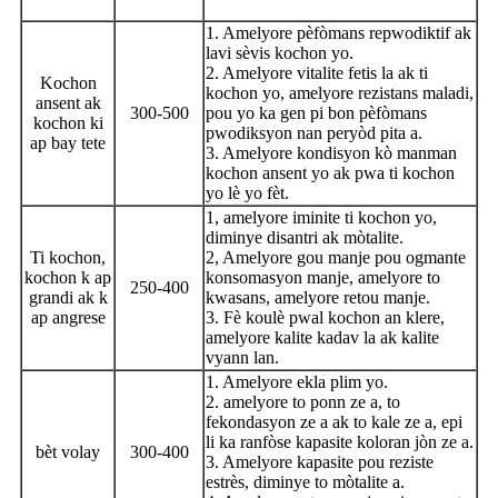
1. Amelyore pèfòmans repwodiktif ak
lavi sèvis kochon yo.
2. Amelyore vitalite fetis la ak ti
Kochon
kochon yo, amelyore rezistans maladi,
ansent ak
300-500
pou yo ka gen pi bon pèfòmans
kochon ki
pwodiksyon nan peryòd pita a.
ap bay tete
3. Amelyore kondisyon kò manman
kochon ansent yo ak pwa ti kochon
yo lè yo fèt.
1, amelyore iminite ti kochon yo,
diminye disantri ak mòtalite.
Ti kochon,
2, Amelyore gou manje pou ogmante
kochon k ap
konsomasyon manje, amelyore to
250-400
grandi ak k
kwasans, amelyore retou manje.
ap angrese
3. Fè koulè pwal kochon an klere,
amelyore kalite kadav la ak kalite
vyann lan.
1. Amelyore ekla plim yo.
2. amelyore to ponn ze a, to
fekondasyon ze a ak to kale ze a, epi
li ka ranfòse kapasite koloran jòn ze a.
bèt volay
300-400
3. Amelyore kapasite pou reziste
estrès, diminye to mòtalite a.