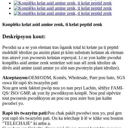
Konplèks kelat asid amine zenk, ti ​​kelat peptid zenk
Deskripsyon kout:
Pwodui sa a se yon eleman tras òganik total ki kelate pa ti peptid
molekilè idrolize pa anzim plant pi kòm substrats kelatan ak eleman
tras atravè yon pwosesis kelatan espesyal. Li se yon kalite pwodui
konplèks asid amine zenk sentetize soti nan sèl zenk idrolize ak
divès asid amine (asid amine yo sòti nan pwoteyin plant idrolize).
Akseptasyon:
OEM/ODM, Komès, Wholesale, Pare pou bato, SGS
oswa lòt rapò tès twazyèm pati
Nou gen senk faktori pwòp nou yo nan peyi Lachin, sètifye FAMI-
QS/ ISO/ GMP, ak yon liy pwodiksyon konplè. Nou pral sipèvize
tout pwosesis pwodiksyon an pou ou pou asire bon jan kalite
pwodwi yo.
Rapò tès twazyèm pati:
Pou chak pakèt pwodwi nou yo, pral gen
yon rapò tès twazyèm pati. Ou ka telechaje li lè w klike sou bouton
"TELECHAJE" ki anba a.