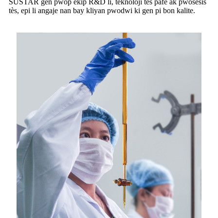
SUSTAR gen pwòp ekip R&D li, teknoloji tès pafè ak pwosesis
tès, epi li angaje nan bay kliyan pwodwi ki gen pi bon kalite.