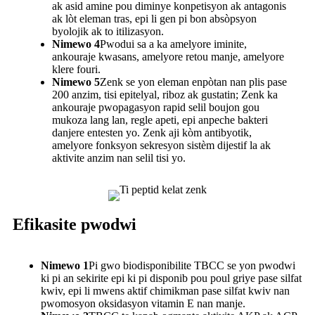
ak asid amine pou diminye konpetisyon ak antagonis
ak lòt eleman tras, epi li gen pi bon absòpsyon
byolojik ak to itilizasyon.
Nimewo 4
Pwodui sa a ka amelyore iminite,
ankouraje kwasans, amelyore retou manje, amelyore
klere fouri.
Nimewo 5
Zenk se yon eleman enpòtan nan plis pase
200 anzim, tisi epitelyal, riboz ak gustatin; Zenk ka
ankouraje pwopagasyon rapid selil boujon gou
mukoza lang lan, regle apeti, epi anpeche bakteri
danjere entesten yo. Zenk aji kòm antibyotik,
amelyore fonksyon sekresyon sistèm dijestif la ak
aktivite anzim nan selil tisi yo.
Efikasite pwodwi
Nimewo 1
Pi gwo biodisponibilite TBCC se yon pwodwi
ki pi an sekirite epi ki pi disponib pou poul griye pase silfat
kwiv, epi li mwens aktif chimikman pase silfat kwiv nan
pwomosyon oksidasyon vitamin E nan manje.