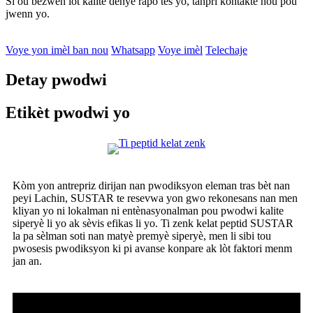
Si ou bezwen lòt kalite dènye rapò tès yo, tanpri kontakte nou pou
jwenn yo.
Voye yon imèl ban nou
Whatsapp
Voye imèl
Telechaje
Detay pwodwi
Etikèt pwodwi yo
Kòm yon antrepriz dirijan nan pwodiksyon eleman tras bèt nan
peyi Lachin, SUSTAR te resevwa yon gwo rekonesans nan men
kliyan yo ni lokalman ni entènasyonalman pou pwodwi kalite
siperyè li yo ak sèvis efikas li yo. Ti zenk kelat peptid SUSTAR
la pa sèlman soti nan matyè premyè siperyè, men li sibi tou
pwosesis pwodiksyon ki pi avanse konpare ak lòt faktori menm
jan an.