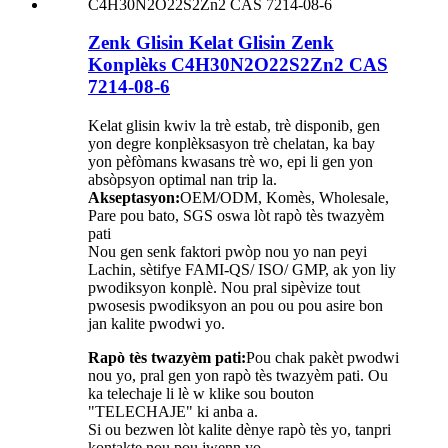
Zenk Glisin Kelat Glisin Zenk
Konplèks C4H30N2O22S2Zn2 CAS
7214-08-6
Kelat glisin kwiv la trè estab, trè disponib, gen
yon degre konplèksasyon trè chelatan, ka bay
yon pèfòmans kwasans trè wo, epi li gen yon
absòpsyon optimal nan trip la.
Akseptasyon:
OEM/ODM, Komès, Wholesale,
Pare pou bato, SGS oswa lòt rapò tès twazyèm
pati
Nou gen senk faktori pwòp nou yo nan peyi
Lachin, sètifye FAMI-QS/ ISO/ GMP, ak yon liy
pwodiksyon konplè. Nou pral sipèvize tout
pwosesis pwodiksyon an pou ou pou asire bon
jan kalite pwodwi yo.
Rapò tès twazyèm pati:
Pou chak pakèt pwodwi
nou yo, pral gen yon rapò tès twazyèm pati. Ou
ka telechaje li lè w klike sou bouton
"TELECHAJE" ki anba a.
Si ou bezwen lòt kalite dènye rapò tès yo, tanpri
kontakte nou pou jwenn yo.