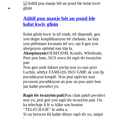
Aditif pou manje bèt an poud ble
kelat kwiv glisin
Kelat glisin kwiv la trè estab, trè disponib, gen
yon degre konplèksasyon trè chelatan, ka bay
yon pèfòmans kwasans trè wo, epi li gen yon
absòpsyon optimal nan trip la.
Akseptasyon:
OEM/ODM, Komès, Wholesale,
Pare pou bato, SGS oswa lòt rapò tès twazyèm
pati
Nou gen senk faktori pwòp nou yo nan peyi
Lachin, sètifye FAMI-QS/ ISO/ GMP, ak yon liy
pwodiksyon konplè. Nou pral sipèvize tout
pwosesis pwodiksyon an pou ou pou asire bon
jan kalite pwodwi yo.
Rapò tès twazyèm pati:
Pou chak pakèt pwodwi
nou yo, pral gen yon rapò tès twazyèm pati. Ou
ka telechaje li lè w klike sou bouton
"TELECHAJE" ki anba a.
Si ou bezwen lòt kalite dènye rapò tès yo, tanpri