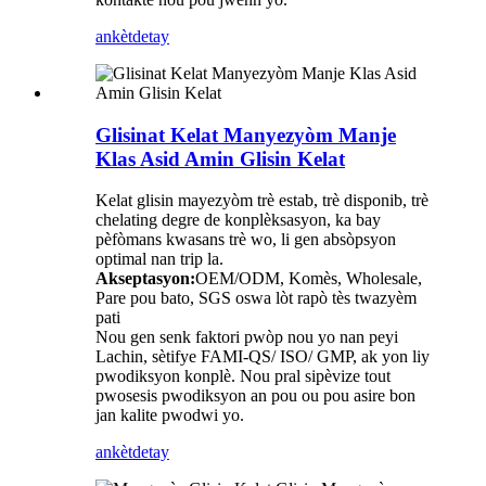
ankèt
detay
Glisinat Kelat Manyezyòm Manje
Klas Asid Amin Glisin Kelat
Kelat glisin mayezyòm trè estab, trè disponib, trè
chelating degre de konplèksasyon, ka bay
pèfòmans kwasans trè wo, li gen absòpsyon
optimal nan trip la.
Akseptasyon:
OEM/ODM, Komès, Wholesale,
Pare pou bato, SGS oswa lòt rapò tès twazyèm
pati
Nou gen senk faktori pwòp nou yo nan peyi
Lachin, sètifye FAMI-QS/ ISO/ GMP, ak yon liy
pwodiksyon konplè. Nou pral sipèvize tout
pwosesis pwodiksyon an pou ou pou asire bon
jan kalite pwodwi yo.
ankèt
detay