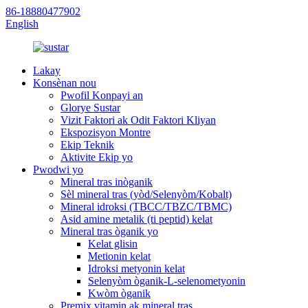
86-18880477902
English
Lakay
Konsènan nou
Pwofil Konpayi an
Glorye Sustar
Vizit Faktori ak Odit Faktori Kliyan
Ekspozisyon Montre
Ekip Teknik
Aktivite Ekip yo
Pwodwi yo
Mineral tras inòganik
Sèl mineral tras (yòd/Selenyòm/Kobalt)
Mineral idroksi (TBCC/TBZC/TBMC)
Asid amine metalik (ti peptid) kelat
Mineral tras òganik yo
Kelat glisin
Metionin kelat
Idroksi metyonin kelat
Selenyòm òganik-L-selenometyonin
Kwòm òganik
Premix vitamin ak mineral tras