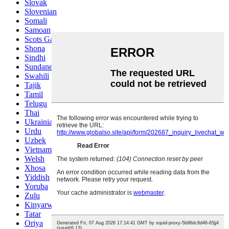
Slovak
Slovenian
Somali
Samoan
Scots Gaelic
Shona
Sindhi
Sundanese
Swahili
Tajik
Tamil
Telugu
Thai
Ukrainian
Urdu
Uzbek
Vietnamese
Welsh
Xhosa
Yiddish
Yoruba
Zulu
Kinyarwanda
Tatar
Oriya