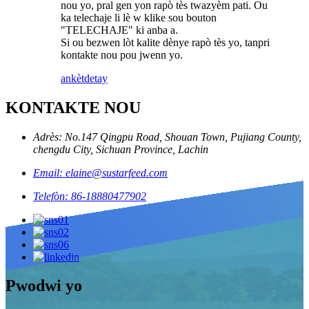
nou yo, pral gen yon rapò tès twazyèm pati. Ou
ka telechaje li lè w klike sou bouton
"TELECHAJE" ki anba a.
Si ou bezwen lòt kalite dènye rapò tès yo, tanpri
kontakte nou pou jwenn yo.
ankèt
detay
KONTAKTE NOU
Adrès: No.147 Qingpu Road, Shouan Town, Pujiang County,
chengdu City, Sichuan Province, Lachin
Email: elaine@sustarfeed.com
Telefòn: 86-18880477902
Pwodwi yo