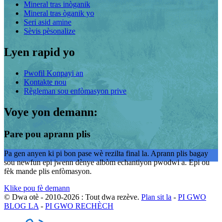
Mineral tras inòganik
Mineral tras òganik yo
Seri asid amine
Sèvis pèsonalize
Lyen rapid yo
Pwofil Konpayi an
Kontakte nou
Règleman sou enfòmasyon prive
Voye yon demann:
Pare pou aprann plis
Pa gen anyen ki pi bon pase wè rezilta final la. Aprann plis bagay
sou newfun epi jwenn dènye albòm echantiyon pwodwi a. Epi ou
fèk mande plis enfòmasyon.
Klike pou fè demann
© Dwa otè - 2010-2026 : Tout dwa rezève.
Plan sit la
-
PI GWO
BLOG LA
-
PI GWO RECHÈCH