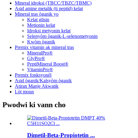
Mineral idroksi (TBCC/TBZC/TBMC)
Asid amine metalik (ti peptid) kelat
Mineral tras òganik yo
Kelat glisin
Metionin kelat
Idroksi metyonin kelat
Selenyòm òganik-L-selenometyonin
Kwòm òganik
Premix vitamin ak mineral tras
MineralPro®
GlyPro®
PeptiMineral Boost®
VitaminPro®
Premix fonksyonèl
Asid òganik/Kalsyòm òganik
Atiran Manje Akwatik
Lòt moun
Pwodwi ki vann cho
Dimetil-Beta-Propiotetin ...