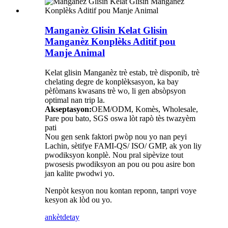
Manganèz Glisin Kelat Glisin
Manganèz Konplèks Aditif pou
Manje Animal
Kelat glisin Manganèz trè estab, trè disponib, trè
chelating degre de konplèksasyon, ka bay
pèfòmans kwasans trè wo, li gen absòpsyon
optimal nan trip la.
Akseptasyon:
OEM/ODM, Komès, Wholesale,
Pare pou bato, SGS oswa lòt rapò tès twazyèm
pati
Nou gen senk faktori pwòp nou yo nan peyi
Lachin, sètifye FAMI-QS/ ISO/ GMP, ak yon liy
pwodiksyon konplè. Nou pral sipèvize tout
pwosesis pwodiksyon an pou ou pou asire bon
jan kalite pwodwi yo.
Nenpòt kesyon nou kontan reponn, tanpri voye
kesyon ak lòd ou yo.
ankèt
detay