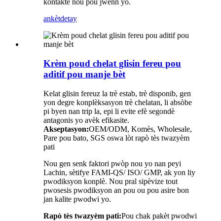
kontakte nou pou jwenn yo.
ankèt
detay
Krèm poud chelat glisin fereu pou
aditif pou manje bèt
Kelat glisin fereuz la trè estab, trè disponib, gen
yon degre konplèksasyon trè chelatan, li absòbe
pi byen nan trip la, epi li evite efè segondè
antagonis yo avèk efikasite.
Akseptasyon:
OEM/ODM, Komès, Wholesale,
Pare pou bato, SGS oswa lòt rapò tès twazyèm
pati
Nou gen senk faktori pwòp nou yo nan peyi
Lachin, sètifye FAMI-QS/ ISO/ GMP, ak yon liy
pwodiksyon konplè. Nou pral sipèvize tout
pwosesis pwodiksyon an pou ou pou asire bon
jan kalite pwodwi yo.
Rapò tès twazyèm pati:
Pou chak pakèt pwodwi