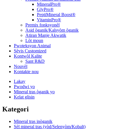
MineralPro®
GlyPro®
PeptiMineral Boost®
VitaminPro®
Premix fonksyonèl
Asid òganik/Kalsyòm òganik
Atiran Manje Akwatik
Lòt moun
Pwoteksyon Animal
Sèvis Customized
Kontwòl Kalite
Sant R&D
Nouvèl
Kontakte nou
Lakay
Pwodwi yo
Mineral tras òganik yo
Kelat glisin
Kategori
Mineral tras inòganik
Sèl mineral tras (yòd/Selenyòm/Kobalt)