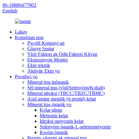
86-18880477902
English
Lakay
Konsènan nou
Pwofil Konpayi an
Glorye Sustar
Vizit Faktori ak Odit Faktori Kliyan
Ekspozisyon Montre
Ekip teknik
Aktivite Ekip yo
Pwodwi yo
Mineral tras inòganik
Sèl mineral tras (yòd/Selenyòm/Kobalt)
Mineral idroksi (TBCC/TBZC/TBMC)
Asid amine metalik (ti peptid) kelat
Mineral tras òganik yo
Kelat glisin
Metionin kelat
Idroksi metyonin kelat
Selenyòm òganik-L-selenometyonin
Kwòm òganik
Premix vitamin ak mineral tras