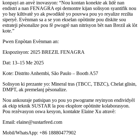
konpayi an anvè inovasyon: “Nou kontan konekte ak lidè nan
endistri a nan FENAGRA epi demontre kijan solisyon syantifik nou
yo bay kiltivatè yo ak pwodiktè yo pouvwa pou yo reyalize rezilta
siperyè. Evènman sa a se yon ekselan opòtinite pou diskite sou
estrateji pèsonalize pou fè pwogrè nan nitrisyon bèt nan Brezil ak lòt
kote.”
Pwen Enpòtan Evènman an:
Ekspozisyon: 2025 BREZIL FENAGRA
Dat: 13–15 Me 2025
Kote: Distrito Anhembi, São Paulo – Booth A57
Solisyon ki prezante yo: Mineral tras (TBCC, TBZC), Chelat glisin,
DMPT, ak premelanj pèsonalize.
Nou ankouraje patisipan yo pou yo pwograme reyinyon endividyèl
ak ekip teknik SUSTAR la pou eksplore opòtinite kolaborasyon.
Pou rezèvasyon oswa kesyon, kontakte Elaine Xu atravè:
Email: elaine@sustarfeed.com
Mobil/WhatsApp: +86 18880477902