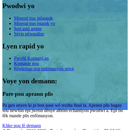
Pwodwi yo
Mineral tras inòganik
Mineral tras òganik yo
Seri asid amine
Sèvis pèsonalize
Lyen rapid yo
Pwofil Konpayi an
Kontakte nou
Règleman sou enfòmasyon prive
Voye yon demann:
Pare pou aprann plis
Pa gen anyen ki pi bon pase wè rezilta final la. Aprann plis bagay
sou newfun epi jwenn dènye albòm echantiyon pwodwi a. Epi ou
fèk mande plis enfòmasyon.
Klike pou fè demann