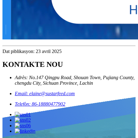
Dat piblikasyon: 23 avril 2025
KONTAKTE NOU
Adrès: No.147 Qingpu Road, Shouan Town, Pujiang County,
chengdu City, Sichuan Province, Lachin
Email: elaine@sustarfeed.com
Telefòn: 86-18880477902