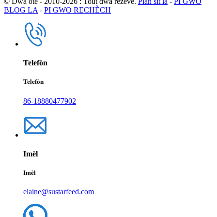
© Dwa otè - 2010-2026 : Tout dwa rezève.
Plan sit la
-
PI GWO
BLOG LA
-
PI GWO RECHÈCH
Telefòn
Telefòn
86-18880477902
Imèl
Imèl
elaine@sustarfeed.com