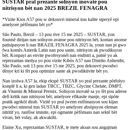
SUSTAR pral prezante solisyon inovatè pou
nitrisyon bèt nan 2025 BREZIL FENAGRA
*Vizite Kios A57 pou w dekouvri mineral tras kalite siperyè epi
amelyore pèfòmans bèt yo*
São Paulo, Brezil – 13 pou rive 15 me 2025 – SUSTAR, yon
founisè dirijan nan solisyon avanse pou nitrisyon bèt, kontan anonse
patisipasyon li nan BRAZIL FENAGRA 2025 la, youn nan pi gwo
fwa komès Amerik Latin nan pou sante, nitrisyon ak pwodiksyon
bèt. Konpayi an envite pwofesyonèl nan endistri a, patnè yo ak
reprezantan medya yo pou vizite Kibòs A57 nan Distrito Anhembi,
São Paulo, soti 13 pou rive 15 me 2025, pou dekouvri pwodwi
dènye kri ki fèt pou optimize sante ak pwodiktivite bèt yo.
Nan izolwa A57 la, ekip ekspè SUSTAR yo pral prezante pòtfolyo
konplè li a, ki gen ladan TBCC, TBZC, Glycine Chelate, DMPT,
ak Vitamin & Mineral Premix. Solisyon inovatè sa yo fèt pou adrese
defi kritik nan nitrisyon bèt, amelyore efikasite manje, epi sipòte
pratik agrikòl dirab. Vizitè yo pral jwenn enfòmasyon sou kijan
pwodwi mineral tras SUSTAR yo amelyore absòpsyon eleman
nitritif yo, ranfòse iminite, epi ogmante pèfòmans nan sektè bèt
vivan, bèt volay, ak akwakilti.
Elaine Xu, reprezantan SUSTAR, te mete aksan sou angajman