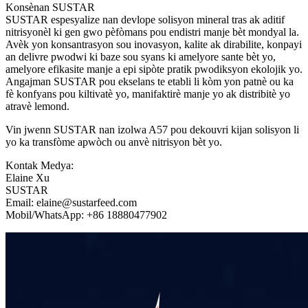
Konsènan SUSTAR
SUSTAR espesyalize nan devlope solisyon mineral tras ak aditif
nitrisyonèl ki gen gwo pèfòmans pou endistri manje bèt mondyal la.
Avèk yon konsantrasyon sou inovasyon, kalite ak dirabilite, konpayi
an delivre pwodwi ki baze sou syans ki amelyore sante bèt yo,
amelyore efikasite manje a epi sipòte pratik pwodiksyon ekolojik yo.
Angajman SUSTAR pou ekselans te etabli li kòm yon patnè ou ka
fè konfyans pou kiltivatè yo, manifaktirè manje yo ak distribitè yo
atravè lemond.
Vin jwenn SUSTAR nan izolwa A57 pou dekouvri kijan solisyon li
yo ka transfòme apwòch ou anvè nitrisyon bèt yo.
Kontak Medya:
Elaine Xu
SUSTAR
Email: elaine@sustarfeed.com
Mobil/WhatsApp: +86 18880477902