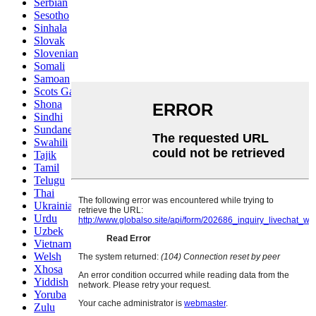
Serbian
Sesotho
Sinhala
Slovak
Slovenian
Somali
Samoan
Scots Gaelic
Shona
Sindhi
Sundanese
Swahili
Tajik
Tamil
Telugu
Thai
Ukrainian
Urdu
Uzbek
Vietnamese
Welsh
Xhosa
Yiddish
Yoruba
Zulu