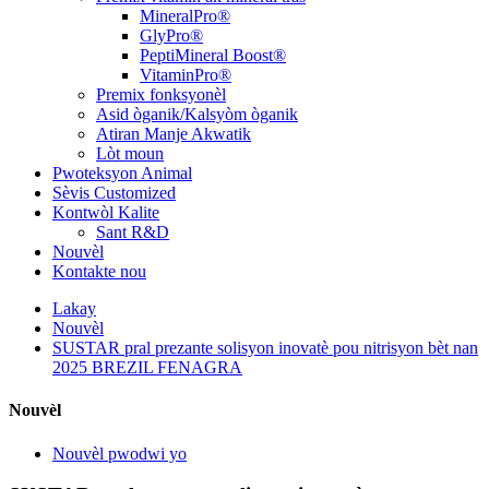
MineralPro®
GlyPro®
PeptiMineral Boost®
VitaminPro®
Premix fonksyonèl
Asid òganik/Kalsyòm òganik
Atiran Manje Akwatik
Lòt moun
Pwoteksyon Animal
Sèvis Customized
Kontwòl Kalite
Sant R&D
Nouvèl
Kontakte nou
Lakay
Nouvèl
SUSTAR pral prezante solisyon inovatè pou nitrisyon bèt nan
2025 BREZIL FENAGRA
Nouvèl
Nouvèl pwodwi yo