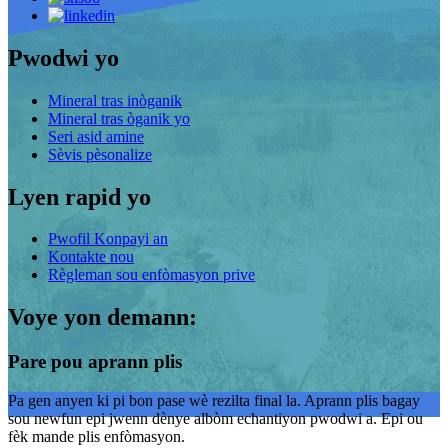
Pwodwi yo
Mineral tras inòganik
Mineral tras òganik yo
Seri asid amine
Sèvis pèsonalize
Lyen rapid yo
Pwofil Konpayi an
Kontakte nou
Règleman sou enfòmasyon prive
Voye yon demann:
Pare pou aprann plis
Pa gen anyen ki pi bon pase wè rezilta final la. Aprann plis bagay
sou newfun epi jwenn dènye albòm echantiyon pwodwi a. Epi ou
fèk mande plis enfòmasyon.