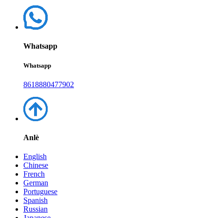
Whatsapp
Whatsapp
8618880477902
Anlè
English
Chinese
French
German
Portuguese
Spanish
Russian
Japanese