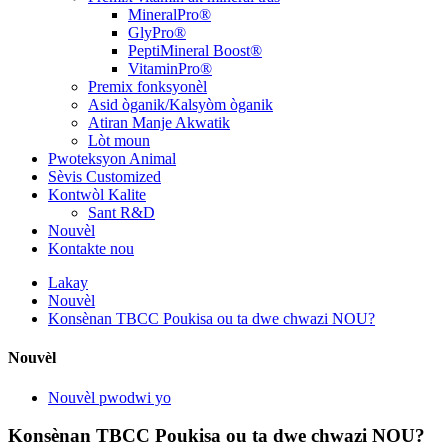
MineralPro®
GlyPro®
PeptiMineral Boost®
VitaminPro®
Premix fonksyonèl
Asid òganik/Kalsyòm òganik
Atiran Manje Akwatik
Lòt moun
Pwoteksyon Animal
Sèvis Customized
Kontwòl Kalite
Sant R&D
Nouvèl
Kontakte nou
Lakay
Nouvèl
Konsènan TBCC Poukisa ou ta dwe chwazi NOU?
Nouvèl
Nouvèl pwodwi yo
Konsènan TBCC Poukisa ou ta dwe chwazi NOU?