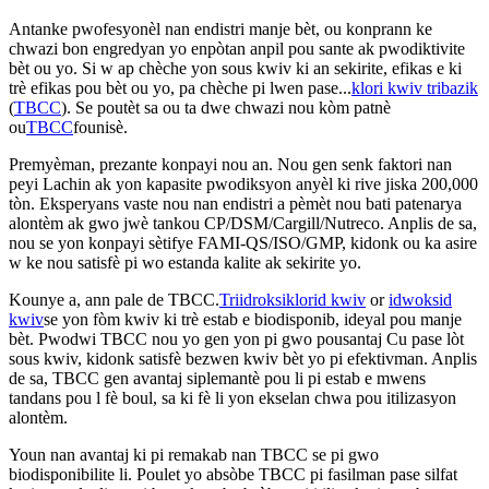
Antanke pwofesyonèl nan endistri manje bèt, ou konprann ke
chwazi bon engredyan yo enpòtan anpil pou sante ak pwodiktivite
bèt ou yo. Si w ap chèche yon sous kwiv ki an sekirite, efikas e ki
trè efikas pou bèt ou yo, pa chèche pi lwen pase...
klori kwiv tribazik
(
TBCC
). Se poutèt sa ou ta dwe chwazi nou kòm patnè
ou
TBCC
founisè.
Premyèman, prezante konpayi nou an. Nou gen senk faktori nan
peyi Lachin ak yon kapasite pwodiksyon anyèl ki rive jiska 200,000
tòn. Eksperyans vaste nou nan endistri a pèmèt nou bati patenarya
alontèm ak gwo jwè tankou CP/DSM/Cargill/Nutreco. Anplis de sa,
nou se yon konpayi sètifye FAMI-QS/ISO/GMP, kidonk ou ka asire
w ke nou satisfè pi wo estanda kalite ak sekirite yo.
Kounye a, ann pale de TBCC.
Triidroksiklorid kwiv
or
idwoksid
kwiv
se yon fòm kwiv ki trè estab e biodisponib, ideyal pou manje
bèt. Pwodwi TBCC nou yo gen yon pi gwo pousantaj Cu pase lòt
sous kwiv, kidonk satisfè bezwen kwiv bèt yo pi efektivman. Anplis
de sa, TBCC gen avantaj siplemantè pou li pi estab e mwens
tandans pou l fè boul, sa ki fè li yon ekselan chwa pou itilizasyon
alontèm.
Youn nan avantaj ki pi remakab nan TBCC se pi gwo
biodisponibilite li. Poulet yo absòbe TBCC pi fasilman pase silfat