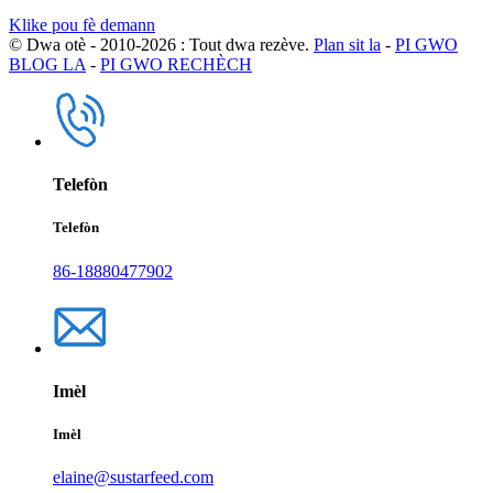
Klike pou fè demann
© Dwa otè - 2010-2026 : Tout dwa rezève.
Plan sit la
-
PI GWO
BLOG LA
-
PI GWO RECHÈCH
Telefòn
Telefòn
86-18880477902
Imèl
Imèl
elaine@sustarfeed.com