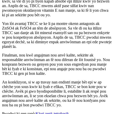
kwiv, sa vle di yo pi byen kapab absòbe epi itilize kwiv yo bezwen
an. Anplis de sa, TBCC mwens aktif pase silfat kwiv nan
pwomosyon oksidasyon vitamin E nan manje, sa ki fè li yon chwa
ki pi an sekirite pou bèt ou yo.
Yon lòt avantaj TBCC se ke li pa montre okenn antagonis ak
ZnSO4 ak FeSO4 an tèm de absòpsyon. Sa vle di ou ka itilize
TBCC san danje ak lòt mineral esansyèl san ou pa bezwen enkyete
w pou konpetisyon absòpsyon. Anplis de sa, TBCC pwodui mwens
egzeyat dechè, sa ki diminye enpak anviwònman an epi ede pwoteje
planèt la.
Finalman, nou kwè angajman nou anvè kalite, sekirite ak
responsablite anviwònman an fè nou diferan de lòt founisè yo. Nou
konprann bezwen ou genyen pou yon sous engredyan pou manje
bèt ki fyab e ki konsistan, epi nou angaje pou nou ba ou pwodwi
TBCC ki gen pi bon kalite.
An konklizyon, si w ap travay nan endistri manje bèt epi w ap
chèche yon sous kwiv ki fyab e efikas, TBCC se bon kote pou w
chèche. Avèk pi gwo byodisponibilite li, estabilite li ak respè pou
anviwònman an, li se yon ekselan chwa pou bezwen bèt yo. Avèk
angajman nou anvè kalite ak sekirite, ou ka fè nou konfyans pou
nou ba ou pi bon pwodwi TBCC yo.
Pwodwi ki gen rapò:
Klori zenk tetrabasik