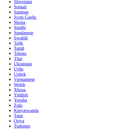
Slovenian
Somali
Samoan
Scots Gaelic
Shona
Sindhi
Sundanese
Swahili
Tajik
Tamil
Telugu
Thai
Ukrainian
Urdu
Uzbek
Vietnamese
Welsh
Xhosa
Yiddish
Yoruba
Zulu
Kinyarwanda
Tatar
Oriya
Turkmen