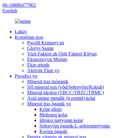
86-18880477902
English
Lakay
Konsènan nou
Pwofil Konpayi an
Glorye Sustar
Vizit Faktori ak Odit Faktori Kliyan
Ekspozisyon Montre
Ekip teknik
Aktivite Ekip yo
Pwodwi yo
Mineral tras inòganik
Sèl mineral tras (yòd/Selenyòm/Kobalt)
Mineral idroksi (TBCC/TBZC/TBMC)
Asid amine metalik (ti peptid) kelat
Mineral tras òganik yo
Kelat glisin
Metionin kelat
Idroksi metyonin kelat
Selenyòm òganik-L-selenometyonin
Kwòm òganik
Premix vitamin ak mineral tras